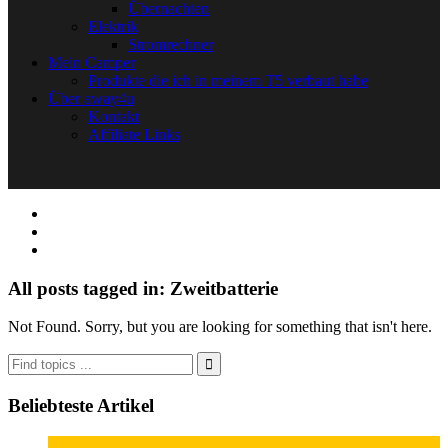
Übernachten
Elektrik
Stromrechner
Mein Camper
Produkte die ich in meinem T5 verbaut habe
Über away4u
Kontakt
Affiliate Links
All posts tagged in: Zweitbatterie
Not Found. Sorry, but you are looking for something that isn't here.
Beliebteste Artikel