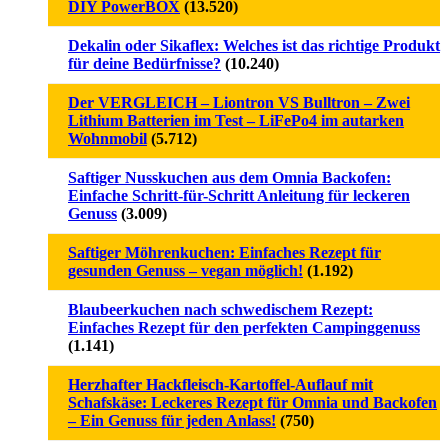
DIY PowerBOX
(13.520)
Dekalin oder Sikaflex: Welches ist das richtige Produkt
für deine Bedürfnisse?
(10.240)
Der VERGLEICH – Liontron VS Bulltron – Zwei
Lithium Batterien im Test – LiFePo4 im autarken
Wohnmobil
(5.712)
Saftiger Nusskuchen aus dem Omnia Backofen:
Einfache Schritt-für-Schritt Anleitung für leckeren
Genuss
(3.009)
Saftiger Möhrenkuchen: Einfaches Rezept für
gesunden Genuss – vegan möglich!
(1.192)
Blaubeerkuchen nach schwedischem Rezept:
Einfaches Rezept für den perfekten Campinggenuss
(1.141)
Herzhafter Hackfleisch-Kartoffel-Auflauf mit
Schafskäse: Leckeres Rezept für Omnia und Backofen
– Ein Genuss für jeden Anlass!
(750)