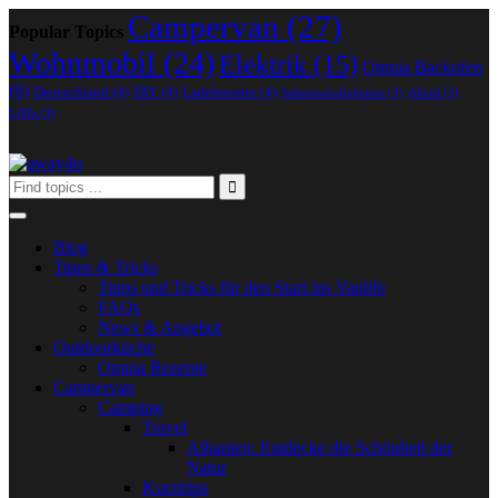
Campervan
(27)
Popular Topics
Wohnmobil
(24)
Elektrik
(15)
Omnia Backofen
(6)
Deutschland
(4)
DIY
(4)
Ladebooster
(4)
Sehenswürdigkeiten
(3)
Allrad
(3)
LiMa
(3)
Blog
Tipps & Tricks
Tipps und Tricks für den Start ins Vanlife
FAQs
News & Angebot
Outdoorküche
Omnia Rezepte
Campervan
Camping
Travel
Albanien: Entdecke die Schönheit der
Natur
Kurztrips