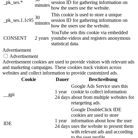
_pk_ses.*
session ID for gathering information on
minutes
how the users use the website.
This cookie is used to store a unique
30
_pk_ses.1.1c95
session ID for gathering information on
minutes
how the users use the website.
YouTube sets this cookie via embedded
CONSENT
2 years
youtube-videos and registers anonymous
statistical data.
Advertisement
Advertisement
Advertisement cookies are used to provide visitors with relevant ads
and marketing campaigns. These cookies track visitors across
websites and collect information to provide customized ads.
Cookie
Dauer
Beschreibung
Google Ads Service uses this
1 year
cookie to collect information
__gpi
24 days
about from multiple websites for
retargeting ads.
Google DoubleClick IDE
cookies are used to store
1 year
information about how the user
IDE
24 days
uses the website to present them
with relevant ads and according
to the user profile.