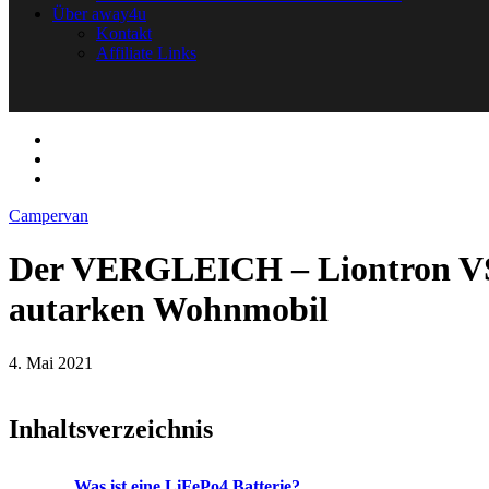
Über away4u
Kontakt
Affiliate Links
Campervan
Der VERGLEICH – Liontron VS B
autarken Wohnmobil
4. Mai 2021
Inhaltsverzeichnis
Was ist eine
LiFePo4
Batterie?