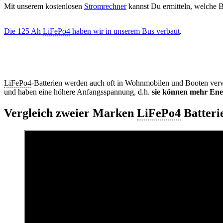
Mit unserem kostenlosen
Stromrechner
kannst Du ermitteln, welche B
Die 125 Ah
LiFePo4
haben wir in unserem Bus verbaut
.
LiFePo4
-Batterien werden auch oft in Wohnmobilen und Booten verwe
und haben eine höhere Anfangsspannung, d.h.
sie können mehr Ener
Vergleich zweier Marken
LiFePo4
Batteri