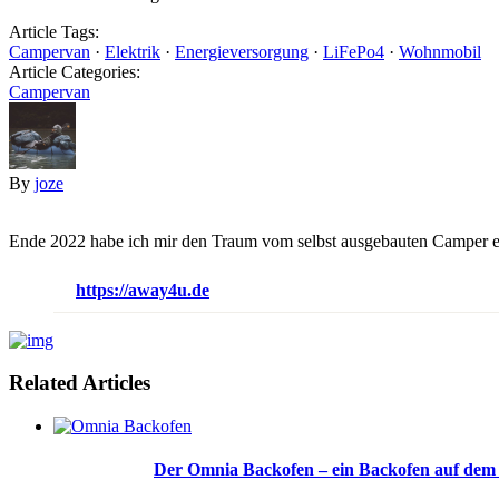
Article Tags:
Campervan
·
Elektrik
·
Energieversorgung
·
LiFePo4
·
Wohnmobil
Article Categories:
Campervan
By
joze
Ende 2022 habe ich mir den Traum vom selbst ausgebauten Camper erf
https://away4u.de
Related Articles
Der Omnia Backofen – ein Backofen auf dem