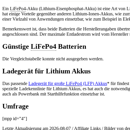
Ein
LiFePo4
-Akku (Lithium-Eisenphosphat-Akku) ist eine Art von L
hat einige Vorteile gegenüber anderen Lithium-Ionen-Akkus, wie zum 
einer Vielzahl von Anwendungen einsetzbar, wie zum Beispiel in Elek
Bemerkenswert ist, dass beide Batterien die Herstellerangaben übertr
angeschlossen sind. Der maximale Entladestrom wird vom Hersteller
Günstige
LiFePo4
Batterien
Die Vergleichstabelle konnte nicht ausgegeben werden.
Ladegerät für Lithium Akkus
Das passende
Ladegerät für große
LiFePo4
(LFP) Akkus
* für finde
spezielle Ladekennlinie für Lithium Akkus, es hat auch die notwendi
auch als Powerbank mit Starthilfefunktion einsetzbar ist.
Umfrage
[mpp id=”4″]
Letzte Aktualisierung am 2026-08-07 / Affiliate Links / Bilder von 