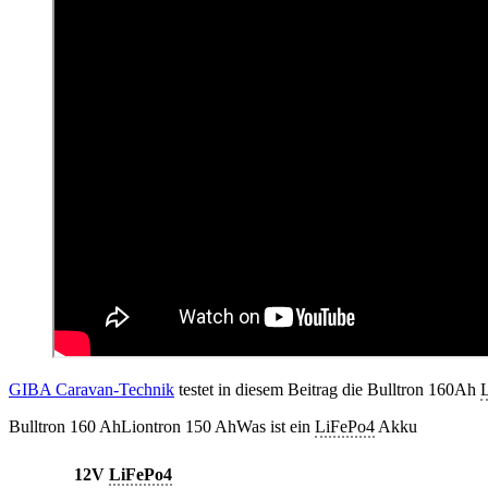
GIBA Caravan-Technik
testet in diesem Beitrag die Bulltron 160Ah
Bulltron 160 Ah
Liontron 150 Ah
Was ist ein
LiFePo4
Akku
12V
LiFePo4