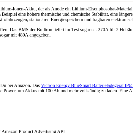
ithium-Ionen-Akku, der als Anode ein Lithium-Eisenphosphat-Material
Beispiel eine höhere thermische und chemische Stabilität, eine länger
trofahrzeugen, stationären Energiespeichern und tragbaren elektronisc
effen. Das BMS der Bulltron liefert im Test sogar ca. 270A für 2 Heißl
 sogar mit 480A angegeben.
st Du bei Amazon. Das
Victron Energy BlueSmart Batterieladegerät IP6
ge Power, um Akkus mit 100 Ah und mehr vollständig zu laden. Eine Al
der Amazon Product Advertising API