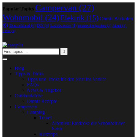
Campervan
(27)
Popular Topics
Wohnmobil
(24)
Elektrik
(15)
Omnia Backofen
(6)
Deutschland
(4)
DIY
(4)
Ladebooster
(4)
Sehenswürdigkeiten
(3)
Allrad
(3)
LiMa
(3)
Blog
Tipps & Tricks
Tipps und Tricks für den Start ins Vanlife
FAQs
News & Angebot
Outdoorküche
Omnia Rezepte
Campervan
Camping
Travel
Albanien: Entdecke die Schönheit der
Natur
Kurztrips