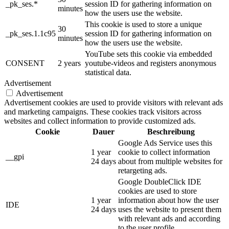
_pk_ses.*
session ID for gathering information on
minutes
how the users use the website.
This cookie is used to store a unique
30
_pk_ses.1.1c95
session ID for gathering information on
minutes
how the users use the website.
YouTube sets this cookie via embedded
CONSENT
2 years
youtube-videos and registers anonymous
statistical data.
Advertisement
Advertisement
Advertisement cookies are used to provide visitors with relevant ads
and marketing campaigns. These cookies track visitors across
websites and collect information to provide customized ads.
Cookie
Dauer
Beschreibung
Google Ads Service uses this
1 year
cookie to collect information
__gpi
24 days
about from multiple websites for
retargeting ads.
Google DoubleClick IDE
cookies are used to store
1 year
information about how the user
IDE
24 days
uses the website to present them
with relevant ads and according
to the user profile.