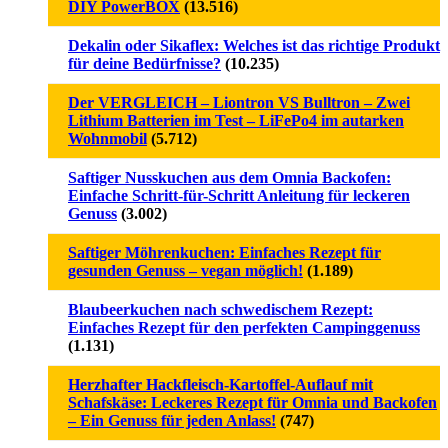
DIY PowerBOX
(13.516)
Dekalin oder Sikaflex: Welches ist das richtige Produkt
für deine Bedürfnisse?
(10.235)
Der VERGLEICH – Liontron VS Bulltron – Zwei
Lithium Batterien im Test – LiFePo4 im autarken
Wohnmobil
(5.712)
Saftiger Nusskuchen aus dem Omnia Backofen:
Einfache Schritt-für-Schritt Anleitung für leckeren
Genuss
(3.002)
Saftiger Möhrenkuchen: Einfaches Rezept für
gesunden Genuss – vegan möglich!
(1.189)
Blaubeerkuchen nach schwedischem Rezept:
Einfaches Rezept für den perfekten Campinggenuss
(1.131)
Herzhafter Hackfleisch-Kartoffel-Auflauf mit
Schafskäse: Leckeres Rezept für Omnia und Backofen
– Ein Genuss für jeden Anlass!
(747)