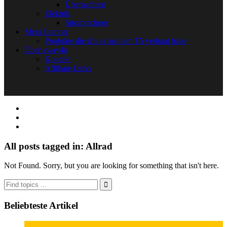
Übernachten
Elektrik
Stromrechner
Mein Camper
Produkte die ich in meinem T5 verbaut habe
Über away4u
Kontakt
Affiliate Links
All posts tagged in: Allrad
Not Found. Sorry, but you are looking for something that isn't here.
Beliebteste Artikel