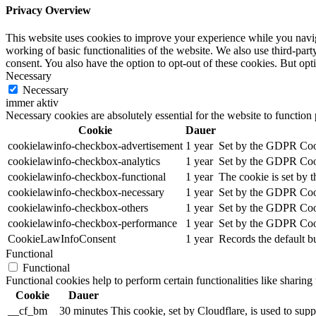
Privacy Overview
This website uses cookies to improve your experience while you navigat
working of basic functionalities of the website. We also use third-pa
consent. You also have the option to opt-out of these cookies. But op
Necessary
Necessary
immer aktiv
Necessary cookies are absolutely essential for the website to function
Cookie
Dauer
cookielawinfo-checkbox-advertisement
1 year
Set by the GDPR Cooki
cookielawinfo-checkbox-analytics
1 year
Set by the GDPR Cooki
cookielawinfo-checkbox-functional
1 year
The cookie is set by 
cookielawinfo-checkbox-necessary
1 year
Set by the GDPR Cooki
cookielawinfo-checkbox-others
1 year
Set by the GDPR Cooki
cookielawinfo-checkbox-performance
1 year
Set by the GDPR Cooki
CookieLawInfoConsent
1 year
Records the default b
Functional
Functional
Functional cookies help to perform certain functionalities like sharing 
Cookie
Dauer
__cf_bm
30 minutes
This cookie, set by Cloudflare, is used to su