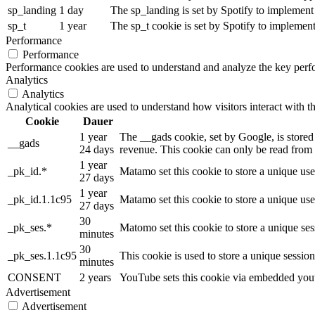
sp_landing
1 day
The sp_landing is set by Spotify to implement 
sp_t
1 year
The sp_t cookie is set by Spotify to implement
Performance
Performance
Performance cookies are used to understand and analyze the key perfor
Analytics
Analytics
Analytical cookies are used to understand how visitors interact with th
Cookie
Dauer
1 year
The __gads cookie, set by Google, is stored
__gads
24 days
revenue. This cookie can only be read from t
1 year
_pk_id.*
Matamo set this cookie to store a unique use
27 days
1 year
_pk_id.1.1c95
Matamo set this cookie to store a unique use
27 days
30
_pk_ses.*
Matomo set this cookie to store a unique ses
minutes
30
_pk_ses.1.1c95
This cookie is used to store a unique sessio
minutes
CONSENT
2 years
YouTube sets this cookie via embedded youtu
Advertisement
Advertisement