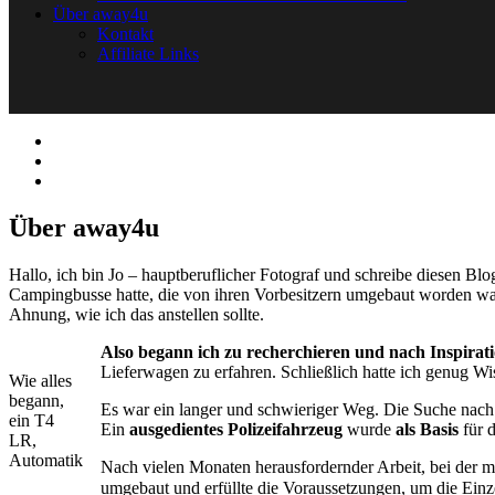
Über away4u
Kontakt
Affiliate Links
Über away4u
Hallo, ich bin Jo – hauptberuflicher Fotograf und schreibe diesen Blo
Campingbusse hatte, die von ihren Vorbesitzern umgebaut worden war
Ahnung, wie ich das anstellen sollte.
Also begann ich zu recherchieren und nach Inspirati
Lieferwagen zu erfahren. Schließlich hatte ich genug W
Wie alles
begann,
Es war ein langer und schwieriger Weg. Die Suche nach ei
ein T4
Ein
ausgedientes Polizeifahrzeug
wurde
als Basis
für 
LR,
Automatik
Nach vielen Monaten herausfordernder Arbeit, bei der 
umgebaut und erfüllte die Voraussetzungen, um die Einze