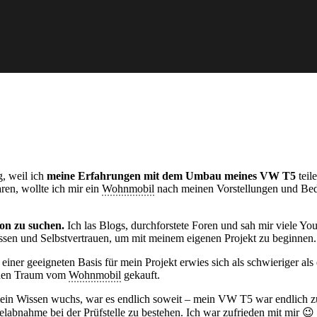
g, weil ich
meine Erfahrungen mit dem Umbau meines VW T5
teil
en, wollte ich mir ein
Wohnmobil
nach meinen Vorstellungen und Bedü
on zu suchen.
Ich las Blogs, durchforstete Foren und sah mir viele 
issen und Selbstvertrauen, um mit meinem eigenen Projekt zu beginnen.
ner geeigneten Basis für mein Projekt erwies sich als schwieriger als e
den Traum vom
Wohnmobil
gekauft.
mein Wissen wuchs, war es endlich soweit – mein VW T5 war endlich z
labnahme bei der Prüfstelle zu bestehen. Ich war zufrieden mit mir 😉 