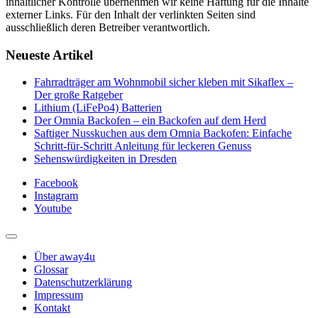
inhaltlicher Kontrolle übernehmen wir keine Haftung für die Inhalte
externer Links. Für den Inhalt der verlinkten Seiten sind
ausschließlich deren Betreiber verantwortlich.
Neueste Artikel
Fahrradträger am Wohnmobil sicher kleben mit Sikaflex –
Der große Ratgeber
Lithium (LiFePo4) Batterien
Der Omnia Backofen – ein Backofen auf dem Herd
Saftiger Nusskuchen aus dem Omnia Backofen: Einfache
Schritt-für-Schritt Anleitung für leckeren Genuss
Sehenswürdigkeiten in Dresden
Facebook
Instagram
Youtube
Über away4u
Glossar
Datenschutzerklärung
Impressum
Kontakt