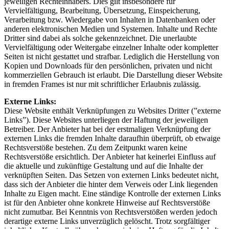
jeweiligen Rechteinhabers. Dies gilt insbesondere für
Vervielfältigung, Bearbeitung, Übersetzung, Einspeicherung,
Verarbeitung bzw. Wiedergabe von Inhalten in Datenbanken oder
anderen elektronischen Medien und Systemen. Inhalte und Rechte
Dritter sind dabei als solche gekennzeichnet. Die unerlaubte
Vervielfältigung oder Weitergabe einzelner Inhalte oder kompletter
Seiten ist nicht gestattet und strafbar. Lediglich die Herstellung von
Kopien und Downloads für den persönlichen, privaten und nicht
kommerziellen Gebrauch ist erlaubt. Die Darstellung dieser Website
in fremden Frames ist nur mit schriftlicher Erlaubnis zulässig.
Externe Links:
Diese Website enthält Verknüpfungen zu Websites Dritter (”externe
Links”). Diese Websites unterliegen der Haftung der jeweiligen
Betreiber. Der Anbieter hat bei der erstmaligen Verknüpfung der
externen Links die fremden Inhalte daraufhin überprüft, ob etwaige
Rechtsverstöße bestehen. Zu dem Zeitpunkt waren keine
Rechtsverstöße ersichtlich. Der Anbieter hat keinerlei Einfluss auf
die aktuelle und zukünftige Gestaltung und auf die Inhalte der
verknüpften Seiten. Das Setzen von externen Links bedeutet nicht,
dass sich der Anbieter die hinter dem Verweis oder Link liegenden
Inhalte zu Eigen macht. Eine ständige Kontrolle der externen Links
ist für den Anbieter ohne konkrete Hinweise auf Rechtsverstöße
nicht zumutbar. Bei Kenntnis von Rechtsverstößen werden jedoch
derartige externe Links unverzüglich gelöscht. Trotz sorgfältiger