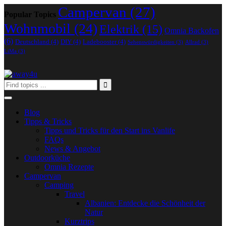
Campervan
(27)
Popular Topics
Wohnmobil
(24)
Elektrik
(15)
Omnia Backofen
(6)
Deutschland
(4)
DIY
(4)
Ladebooster
(4)
Sehenswürdigkeiten
(3)
Allrad
(3)
LiMa
(3)
Blog
Tipps & Tricks
Tipps und Tricks für den Start ins Vanlife
FAQs
News & Angebot
Outdoorküche
Omnia Rezepte
Campervan
Camping
Travel
Albanien: Entdecke die Schönheit der
Natur
Kurztrips