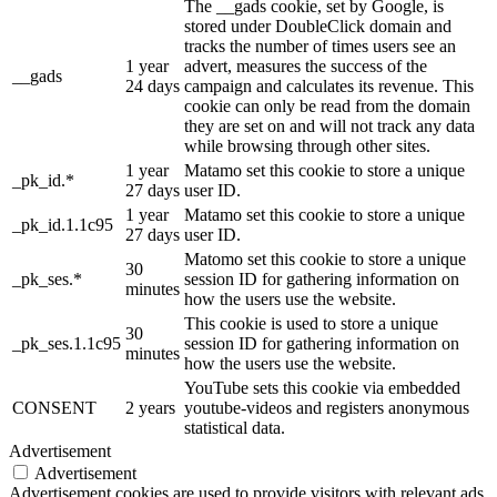
The __gads cookie, set by Google, is
stored under DoubleClick domain and
tracks the number of times users see an
1 year
advert, measures the success of the
__gads
24 days
campaign and calculates its revenue. This
cookie can only be read from the domain
they are set on and will not track any data
while browsing through other sites.
1 year
Matamo set this cookie to store a unique
_pk_id.*
27 days
user ID.
1 year
Matamo set this cookie to store a unique
_pk_id.1.1c95
27 days
user ID.
Matomo set this cookie to store a unique
30
_pk_ses.*
session ID for gathering information on
minutes
how the users use the website.
This cookie is used to store a unique
30
_pk_ses.1.1c95
session ID for gathering information on
minutes
how the users use the website.
YouTube sets this cookie via embedded
CONSENT
2 years
youtube-videos and registers anonymous
statistical data.
Advertisement
Advertisement
Advertisement cookies are used to provide visitors with relevant ads