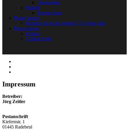
Übernachten
Elektrik
Stromrechner
Mein Camper
Produkte die ich in meinem T5 verbaut habe
Über away4u
Kontakt
Affiliate Links
Impressum
Betreiber:
Jörg Zeitler
Postanschrift
Kiefernstr. 1
01445 Radebeul