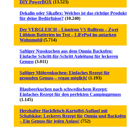
DIY PowerBOX
(13.523)
Dekalin oder Sikaflex: Welches ist das richtige Produkt
für deine Bedürfnisse?
(10.240)
Der VERGLEICH – Liontron VS Bulltron – Zwei
Lithium Batterien im Test – LiFePo4 im autarken
Wohnmobil
(5.714)
Saftiger Nusskuchen aus dem Omnia Backofen:
Einfache Schritt-für-Schritt Anleitung für leckeren
Genuss
(3.011)
Saftiger Möhrenkuchen: Einfaches Rezept für
gesunden Genuss – vegan möglich!
(1.193)
Blaubeerkuchen nach schwedischem Rezept:
Einfaches Rezept für den perfekten Campinggenuss
(1.145)
Herzhafter Hackfleisch-Kartoffel-Auflauf mit
Schafskäse: Leckeres Rezept für Omnia und Backofen
– Ein Genuss für jeden Anlass!
(752)