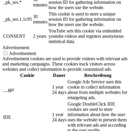
_pk_ses.*
session ID for gathering information on
minutes
how the users use the website.
This cookie is used to store a unique
30
_pk_ses.1.1c95
session ID for gathering information on
minutes
how the users use the website.
YouTube sets this cookie via embedded
CONSENT
2 years
youtube-videos and registers anonymous
statistical data.
Advertisement
Advertisement
Advertisement cookies are used to provide visitors with relevant ads
and marketing campaigns. These cookies track visitors across
websites and collect information to provide customized ads.
Cookie
Dauer
Beschreibung
Google Ads Service uses this
1 year
cookie to collect information
__gpi
24 days
about from multiple websites for
retargeting ads.
Google DoubleClick IDE
cookies are used to store
1 year
information about how the user
IDE
24 days
uses the website to present them
with relevant ads and according
to the user profile.