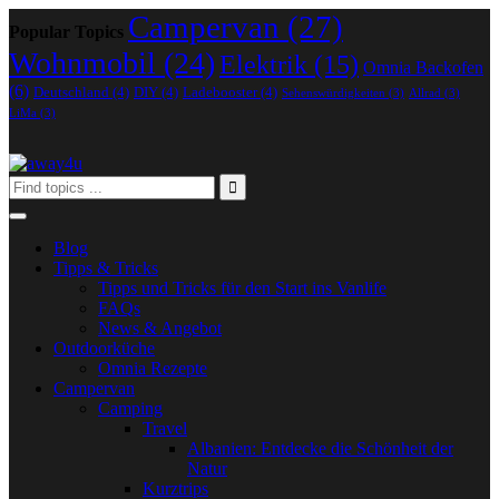
Campervan
(27)
Popular Topics
Wohnmobil
(24)
Elektrik
(15)
Omnia Backofen
(6)
Deutschland
(4)
DIY
(4)
Ladebooster
(4)
Sehenswürdigkeiten
(3)
Allrad
(3)
LiMa
(3)
Blog
Tipps & Tricks
Tipps und Tricks für den Start ins Vanlife
FAQs
News & Angebot
Outdoorküche
Omnia Rezepte
Campervan
Camping
Travel
Albanien: Entdecke die Schönheit der
Natur
Kurztrips