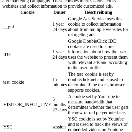
and marketing campaigns. These cookies track visitors across
websites and collect information to provide customized ads.
Cookie
Dauer
Beschreibung
Google Ads Service uses this
1 year
cookie to collect information
__gpi
24 days
about from multiple websites for
retargeting ads.
Google DoubleClick IDE
cookies are used to store
1 year
information about how the user
IDE
24 days
uses the website to present them
with relevant ads and according
to the user profile.
The test_cookie is set by
15
doubleclick.net and is used to
test_cookie
minutes
determine if the user's browser
supports cookies.
A cookie set by YouTube to
5
measure bandwidth that
VISITOR_INFO1_LIVE
months
determines whether the user gets
27 days
the new or old player interface.
YSC cookie is set by Youtube
and is used to track the views of
YSC
session
embedded videos on Youtube