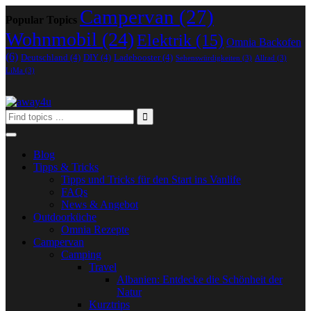
Campervan
(27)
Popular Topics
Wohnmobil
(24)
Elektrik
(15)
Omnia Backofen
(6)
Deutschland
(4)
DIY
(4)
Ladebooster
(4)
Sehenswürdigkeiten
(3)
Allrad
(3)
LiMa
(3)
Blog
Tipps & Tricks
Tipps und Tricks für den Start ins Vanlife
FAQs
News & Angebot
Outdoorküche
Omnia Rezepte
Campervan
Camping
Travel
Albanien: Entdecke die Schönheit der
Natur
Kurztrips