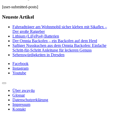
[user-submitted-posts]
Neueste Artikel
Fahrradträger am Wohnmobil sicher kleben mit Sikaflex –
Der große Ratgeber
Lithium (LiFePo4) Batterien
Der Omnia Backofen – ein Backofen auf dem Herd
Saftiger Nusskuchen aus dem Omnia Backofen: Einfache
Schritt-für-Schritt Anleitung für leckeren Genuss
Sehenswürdigkeiten in Dresden
Facebook
Instagram
Youtube
Über away4u
Glossar
Datenschutzerklärung
Impressum
Kontakt