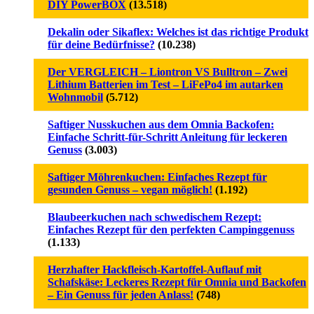
DIY PowerBOX
(13.518)
Dekalin oder Sikaflex: Welches ist das richtige Produkt
für deine Bedürfnisse?
(10.238)
Der VERGLEICH – Liontron VS Bulltron – Zwei
Lithium Batterien im Test – LiFePo4 im autarken
Wohnmobil
(5.712)
Saftiger Nusskuchen aus dem Omnia Backofen:
Einfache Schritt-für-Schritt Anleitung für leckeren
Genuss
(3.003)
Saftiger Möhrenkuchen: Einfaches Rezept für
gesunden Genuss – vegan möglich!
(1.192)
Blaubeerkuchen nach schwedischem Rezept:
Einfaches Rezept für den perfekten Campinggenuss
(1.133)
Herzhafter Hackfleisch-Kartoffel-Auflauf mit
Schafskäse: Leckeres Rezept für Omnia und Backofen
– Ein Genuss für jeden Anlass!
(748)