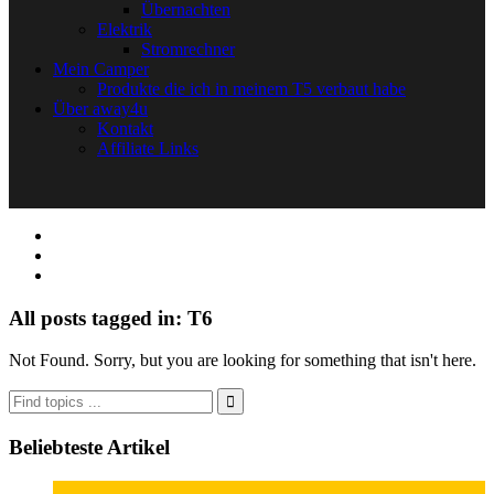
Übernachten
Elektrik
Stromrechner
Mein Camper
Produkte die ich in meinem T5 verbaut habe
Über away4u
Kontakt
Affiliate Links
All posts tagged in: T6
Not Found. Sorry, but you are looking for something that isn't here.
Beliebteste Artikel