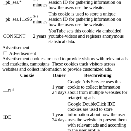
_pk_ses.*
session ID for gathering information on
minutes
how the users use the website.
This cookie is used to store a unique
30
_pk_ses.1.1c95
session ID for gathering information on
minutes
how the users use the website.
YouTube sets this cookie via embedded
CONSENT
2 years
youtube-videos and registers anonymous
statistical data.
Advertisement
Advertisement
Advertisement cookies are used to provide visitors with relevant ads
and marketing campaigns. These cookies track visitors across
websites and collect information to provide customized ads.
Cookie
Dauer
Beschreibung
Google Ads Service uses this
1 year
cookie to collect information
__gpi
24 days
about from multiple websites for
retargeting ads.
Google DoubleClick IDE
cookies are used to store
1 year
information about how the user
IDE
24 days
uses the website to present them
with relevant ads and according
to the user profile.