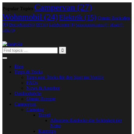
Campervan
(27)
Popular Topics
Wohnmobil
(24)
Elektrik
(15)
Omnia Backofen
(6)
Deutschland
(4)
DIY
(4)
Ladebooster
(4)
Sehenswürdigkeiten
(3)
Allrad
(3)
LiMa
(3)
Blog
Tipps & Tricks
Tipps und Tricks für den Start ins Vanlife
FAQs
News & Angebot
Outdoorküche
Omnia Rezepte
Campervan
Camping
Travel
Albanien: Entdecke die Schönheit der
Natur
Kurztrips