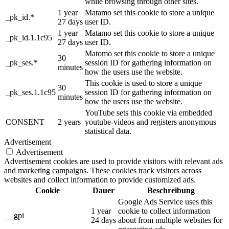
while browsing through other sites.
1 year
Matamo set this cookie to store a unique
_pk_id.*
27 days
user ID.
1 year
Matamo set this cookie to store a unique
_pk_id.1.1c95
27 days
user ID.
Matomo set this cookie to store a unique
30
_pk_ses.*
session ID for gathering information on
minutes
how the users use the website.
This cookie is used to store a unique
30
_pk_ses.1.1c95
session ID for gathering information on
minutes
how the users use the website.
YouTube sets this cookie via embedded
CONSENT
2 years
youtube-videos and registers anonymous
statistical data.
Advertisement
Advertisement
Advertisement cookies are used to provide visitors with relevant ads
and marketing campaigns. These cookies track visitors across
websites and collect information to provide customized ads.
Cookie
Dauer
Beschreibung
Google Ads Service uses this
1 year
cookie to collect information
__gpi
24 days
about from multiple websites for