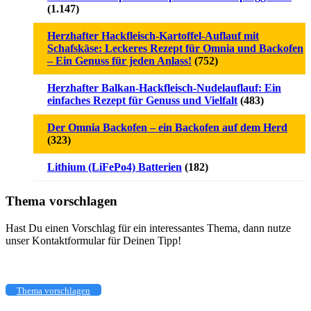
(1.147)
Herzhafter Hackfleisch-Kartoffel-Auflauf mit
Schafskäse: Leckeres Rezept für Omnia und Backofen
– Ein Genuss für jeden Anlass!
(752)
Herzhafter Balkan-Hackfleisch-Nudelauflauf: Ein
einfaches Rezept für Genuss und Vielfalt
(483)
Der Omnia Backofen – ein Backofen auf dem Herd
(323)
Lithium (LiFePo4) Batterien
(182)
Thema vorschlagen
Hast Du einen Vorschlag für ein interessantes Thema, dann nutze
unser Kontaktformular für Deinen Tipp!
Thema vorschlagen