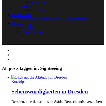
Übernachten
Elektrik
Stromrechner
Mein Camper
Produkte die ich in meinem T5 verbaut habe
Über away4u
Kontakt
Affiliate Links
All posts tagged in: Sightseeing
Kurztrips
Sehenswürdigkeiten in Dresden
Dresden, eine der schönsten Städte Deutschlands, verzaubert
..