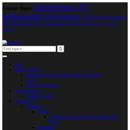
Campervan
(27)
Popular Topics
Wohnmobil
(24)
Elektrik
(15)
Omnia Backofen
(6)
Deutschland
(4)
DIY
(4)
Ladebooster
(4)
Sehenswürdigkeiten
(3)
Allrad
(3)
LiMa
(3)
Blog
Tipps & Tricks
Tipps und Tricks für den Start ins Vanlife
FAQs
News & Angebot
Outdoorküche
Omnia Rezepte
Campervan
Camping
Travel
Albanien: Entdecke die Schönheit der
Natur
Kurztrips