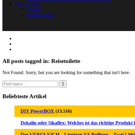
Über away4u
Kontakt
Affiliate Links
All posts tagged in: Reisetoilette
Not Found. Sorry, but you are looking for something that isn't here.
Beliebteste Artikel
DIY PowerBOX
(13.516)
Dekalin oder Sikaflex: Welches ist das richtige Produkt 
Der VERGLEICH – Liontron VS Bulltron – Zwei Lithiu