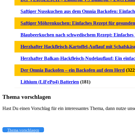
Saftiger Nusskuchen aus dem Omnia Backofen: Einfache 
Saftiger Möhrenkuchen: Einfaches Rezept für gesunden
Blaubeerkuchen nach schwedischem Rezept: Einfaches 
Herzhafter Hackfleisch-Kartoffel-Auflauf mit Schafskä
Herzhafter Balkan-Hackfleisch-Nudelauflauf: Ein einfac
Der Omnia Backofen – ein Backofen auf dem Herd
(322
Lithium (LiFePo4) Batterien
(181)
Thema vorschlagen
Hast Du einen Vorschlag für ein interessantes Thema, dann nutze uns
Thema vorschlagen