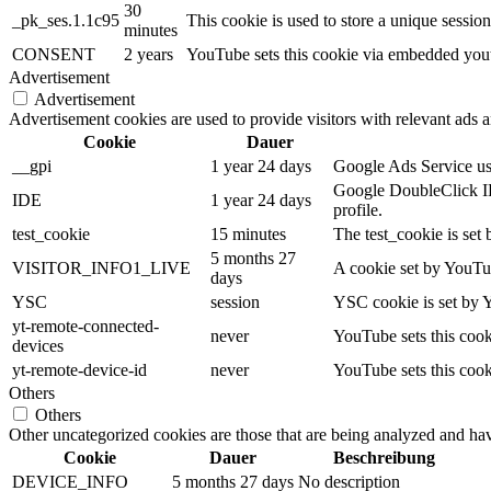
30
_pk_ses.1.1c95
This cookie is used to store a unique sessio
minutes
CONSENT
2 years
YouTube sets this cookie via embedded youtu
Advertisement
Advertisement
Advertisement cookies are used to provide visitors with relevant ads 
Cookie
Dauer
__gpi
1 year 24 days
Google Ads Service uses
Google DoubleClick IDE
IDE
1 year 24 days
profile.
test_cookie
15 minutes
The test_cookie is set 
5 months 27
VISITOR_INFO1_LIVE
A cookie set by YouTub
days
YSC
session
YSC cookie is set by 
yt-remote-connected-
never
YouTube sets this cook
devices
yt-remote-device-id
never
YouTube sets this cook
Others
Others
Other uncategorized cookies are those that are being analyzed and have
Cookie
Dauer
Beschreibung
DEVICE_INFO
5 months 27 days
No description