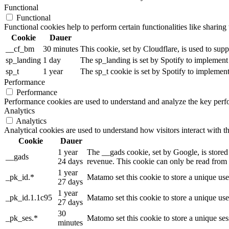
Functional
Functional
Functional cookies help to perform certain functionalities like sharing 
Cookie
Dauer
__cf_bm
30 minutes
This cookie, set by Cloudflare, is used to su
sp_landing
1 day
The sp_landing is set by Spotify to implement 
sp_t
1 year
The sp_t cookie is set by Spotify to implement
Performance
Performance
Performance cookies are used to understand and analyze the key perfor
Analytics
Analytics
Analytical cookies are used to understand how visitors interact with th
Cookie
Dauer
1 year
The __gads cookie, set by Google, is stored
__gads
24 days
revenue. This cookie can only be read from t
1 year
_pk_id.*
Matamo set this cookie to store a unique use
27 days
1 year
_pk_id.1.1c95
Matamo set this cookie to store a unique use
27 days
30
_pk_ses.*
Matomo set this cookie to store a unique ses
minutes