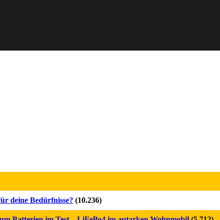
für deine Bedürfnisse?
(10.236)
m Batterien im Test – LiFePo4 im autarken Wohnmobil
(5.712)