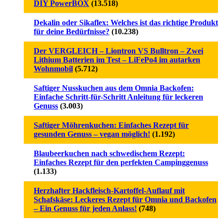
DIY PowerBOX
(13.518)
Dekalin oder Sikaflex: Welches ist das richtige Produkt
für deine Bedürfnisse?
(10.238)
Der VERGLEICH – Liontron VS Bulltron – Zwei
Lithium Batterien im Test – LiFePo4 im autarken
Wohnmobil
(5.712)
Saftiger Nusskuchen aus dem Omnia Backofen:
Einfache Schritt-für-Schritt Anleitung für leckeren
Genuss
(3.003)
Saftiger Möhrenkuchen: Einfaches Rezept für
gesunden Genuss – vegan möglich!
(1.192)
Blaubeerkuchen nach schwedischem Rezept:
Einfaches Rezept für den perfekten Campinggenuss
(1.133)
Herzhafter Hackfleisch-Kartoffel-Auflauf mit
Schafskäse: Leckeres Rezept für Omnia und Backofen
– Ein Genuss für jeden Anlass!
(748)