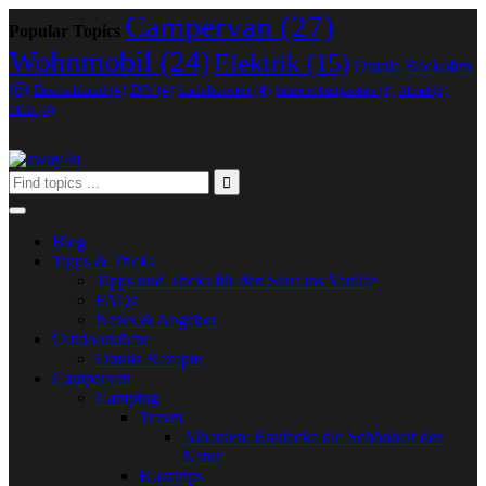
Campervan
(27)
Popular Topics
Wohnmobil
(24)
Elektrik
(15)
Omnia Backofen
(6)
Deutschland
(4)
DIY
(4)
Ladebooster
(4)
Sehenswürdigkeiten
(3)
Allrad
(3)
LiMa
(3)
Blog
Tipps & Tricks
Tipps und Tricks für den Start ins Vanlife
FAQs
News & Angebot
Outdoorküche
Omnia Rezepte
Campervan
Camping
Travel
Albanien: Entdecke die Schönheit der
Natur
Kurztrips