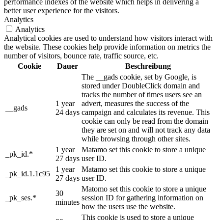
performance indexes of the website which helps in delivering a
better user experience for the visitors.
Analytics
Analytics
Analytical cookies are used to understand how visitors interact with
the website. These cookies help provide information on metrics the
number of visitors, bounce rate, traffic source, etc.
Cookie
Dauer
Beschreibung
The __gads cookie, set by Google, is
stored under DoubleClick domain and
tracks the number of times users see an
1 year
advert, measures the success of the
__gads
24 days
campaign and calculates its revenue. This
cookie can only be read from the domain
they are set on and will not track any data
while browsing through other sites.
1 year
Matamo set this cookie to store a unique
_pk_id.*
27 days
user ID.
1 year
Matamo set this cookie to store a unique
_pk_id.1.1c95
27 days
user ID.
Matomo set this cookie to store a unique
30
_pk_ses.*
session ID for gathering information on
minutes
how the users use the website.
This cookie is used to store a unique