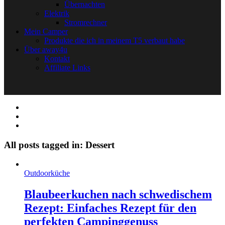
Übernachten
Elektrik
Stromrechner
Mein Camper
Produkte die ich in meinem T5 verbaut habe
Über away4u
Kontakt
Affiliate Links
All posts tagged in: Dessert
Outdoorküche
Blaubeerkuchen nach schwedischem
Rezept: Einfaches Rezept für den
perfekten Campinggenuss