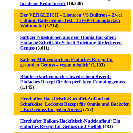
für deine Bedürfnisse?
(10.240)
Der VERGLEICH – Liontron VS Bulltron – Zwei
Lithium Batterien im Test – LiFePo4 im autarken
Wohnmobil
(5.714)
Saftiger Nusskuchen aus dem Omnia Backofen:
Einfache Schritt-für-Schritt Anleitung für leckeren
Genuss
(3.011)
Saftiger Möhrenkuchen: Einfaches Rezept für
gesunden Genuss – vegan möglich!
(1.193)
Blaubeerkuchen nach schwedischem Rezept:
Einfaches Rezept für den perfekten Campinggenuss
(1.145)
Herzhafter Hackfleisch-Kartoffel-Auflauf mit
Schafskäse: Leckeres Rezept für Omnia und Backofen
– Ein Genuss für jeden Anlass!
(752)
Herzhafter Balkan-Hackfleisch-Nudelauflauf: Ein
einfaches Rezept für Genuss und Vielfalt
(483)