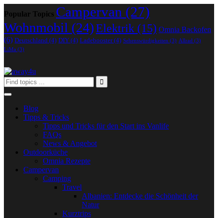
Campervan
(27)
Popular Topics
Wohnmobil
(24)
Elektrik
(15)
Omnia Backofen
(6)
Deutschland
(4)
DIY
(4)
Ladebooster
(4)
Sehenswürdigkeiten
(3)
Allrad
(3)
LiMa
(3)
Blog
Tipps & Tricks
Tipps und Tricks für den Start ins Vanlife
FAQs
News & Angebot
Outdoorküche
Omnia Rezepte
Campervan
Camping
Travel
Albanien: Entdecke die Schönheit der
Natur
Kurztrips