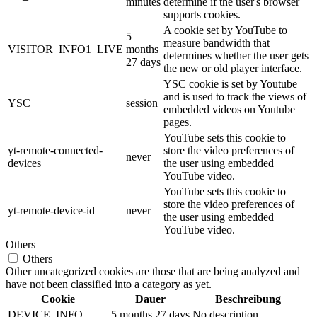
minutes
determine if the user's browser
supports cookies.
A cookie set by YouTube to
5
measure bandwidth that
VISITOR_INFO1_LIVE
months
determines whether the user gets
27 days
the new or old player interface.
YSC cookie is set by Youtube
and is used to track the views of
YSC
session
embedded videos on Youtube
pages.
YouTube sets this cookie to
yt-remote-connected-
store the video preferences of
never
devices
the user using embedded
YouTube video.
YouTube sets this cookie to
store the video preferences of
yt-remote-device-id
never
the user using embedded
YouTube video.
Others
Others
Other uncategorized cookies are those that are being analyzed and
have not been classified into a category as yet.
Cookie
Dauer
Beschreibung
DEVICE_INFO
5 months 27 days
No description