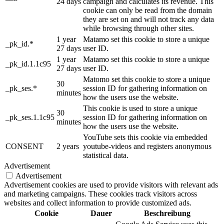
24 days
campaign and calculates its revenue. This
cookie can only be read from the domain
they are set on and will not track any data
while browsing through other sites.
1 year
Matamo set this cookie to store a unique
_pk_id.*
27 days
user ID.
1 year
Matamo set this cookie to store a unique
_pk_id.1.1c95
27 days
user ID.
Matomo set this cookie to store a unique
30
_pk_ses.*
session ID for gathering information on
minutes
how the users use the website.
This cookie is used to store a unique
30
_pk_ses.1.1c95
session ID for gathering information on
minutes
how the users use the website.
YouTube sets this cookie via embedded
CONSENT
2 years
youtube-videos and registers anonymous
statistical data.
Advertisement
Advertisement
Advertisement cookies are used to provide visitors with relevant ads
and marketing campaigns. These cookies track visitors across
websites and collect information to provide customized ads.
Cookie
Dauer
Beschreibung