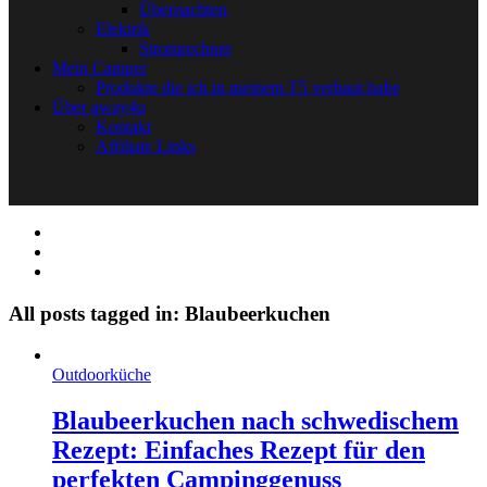
Übernachten
Elektrik
Stromrechner
Mein Camper
Produkte die ich in meinem T5 verbaut habe
Über away4u
Kontakt
Affiliate Links
All posts tagged in: Blaubeerkuchen
Outdoorküche
Blaubeerkuchen nach schwedischem
Rezept: Einfaches Rezept für den
perfekten Campinggenuss