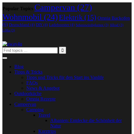
Campervan
(27)
Popular Topics
Wohnmobil
(24)
Elektrik
(15)
Omnia Backofen
(6)
Deutschland
(4)
DIY
(4)
Ladebooster
(4)
Sehenswürdigkeiten
(3)
Allrad
(3)
LiMa
(3)
Blog
Tipps & Tricks
Tipps und Tricks für den Start ins Vanlife
FAQs
News & Angebot
Outdoorküche
Omnia Rezepte
Campervan
Camping
Travel
Albanien: Entdecke die Schönheit der
Natur
Kurztrips