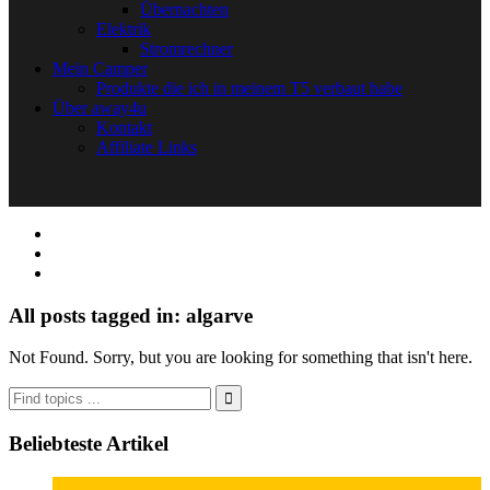
Übernachten
Elektrik
Stromrechner
Mein Camper
Produkte die ich in meinem T5 verbaut habe
Über away4u
Kontakt
Affiliate Links
All posts tagged in: algarve
Not Found. Sorry, but you are looking for something that isn't here.
Beliebteste Artikel