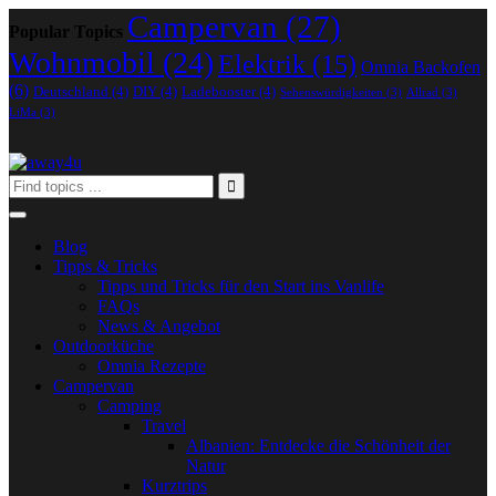
Campervan
(27)
Popular Topics
Wohnmobil
(24)
Elektrik
(15)
Omnia Backofen
(6)
Deutschland
(4)
DIY
(4)
Ladebooster
(4)
Sehenswürdigkeiten
(3)
Allrad
(3)
LiMa
(3)
Blog
Tipps & Tricks
Tipps und Tricks für den Start ins Vanlife
FAQs
News & Angebot
Outdoorküche
Omnia Rezepte
Campervan
Camping
Travel
Albanien: Entdecke die Schönheit der
Natur
Kurztrips