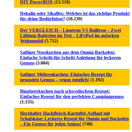
DIY PowerBOX
(13.518)
Dekalin oder Sikaflex: Welches ist das richtige Produkt
für deine Bedürfnisse?
(10.239)
Der VERGLEICH – Liontron VS Bulltron – Zwei
Lithium Batterien im Test – LiFePo4 im autarken
Wohnmobil
(5.712)
Saftiger Nusskuchen aus dem Omnia Backofen:
Einfache Schritt-für-Schritt Anleitung für leckeren
Genuss
(3.004)
Saftiger Möhrenkuchen: Einfaches Rezept für
gesunden Genuss – vegan möglich!
(1.192)
Blaubeerkuchen nach schwedischem Rezept:
Einfaches Rezept für den perfekten Campinggenuss
(1.135)
Herzhafter Hackfleisch-Kartoffel-Auflauf mit
Schafskäse: Leckeres Rezept für Omnia und Backofen
– Ein Genuss für jeden Anlass!
(748)