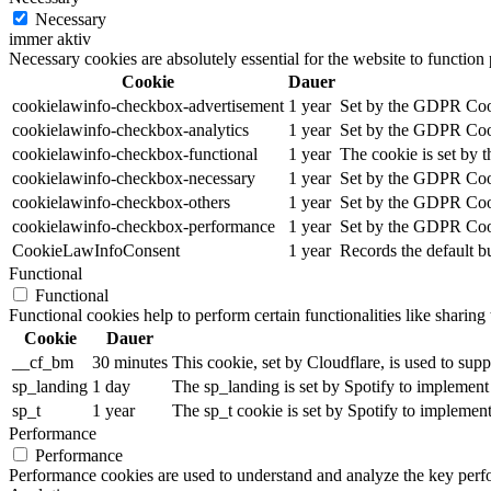
Necessary
immer aktiv
Necessary cookies are absolutely essential for the website to function
Cookie
Dauer
cookielawinfo-checkbox-advertisement
1 year
Set by the GDPR Cooki
cookielawinfo-checkbox-analytics
1 year
Set by the GDPR Cooki
cookielawinfo-checkbox-functional
1 year
The cookie is set by 
cookielawinfo-checkbox-necessary
1 year
Set by the GDPR Cooki
cookielawinfo-checkbox-others
1 year
Set by the GDPR Cooki
cookielawinfo-checkbox-performance
1 year
Set by the GDPR Cooki
CookieLawInfoConsent
1 year
Records the default b
Functional
Functional
Functional cookies help to perform certain functionalities like sharing 
Cookie
Dauer
__cf_bm
30 minutes
This cookie, set by Cloudflare, is used to su
sp_landing
1 day
The sp_landing is set by Spotify to implement 
sp_t
1 year
The sp_t cookie is set by Spotify to implement
Performance
Performance
Performance cookies are used to understand and analyze the key perfor