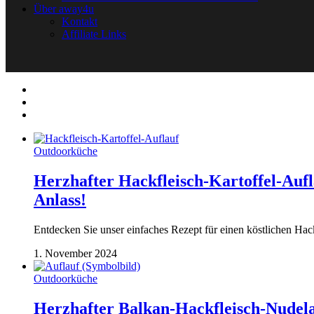
Über away4u
Kontakt
Affiliate Links
Outdoorküche
Herzhafter Hackfleisch-Kartoffel-Auf
Anlass!
Entdecken Sie unser einfaches Rezept für einen köstlichen Hack
1. November 2024
Outdoorküche
Herzhafter Balkan-Hackfleisch-Nudelau