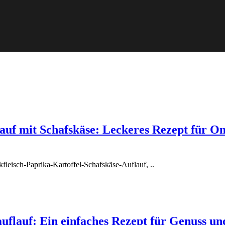
lauf mit Schafskäse: Leckeres Rezept für O
fleisch-Paprika-Kartoffel-Schafskäse-Auflauf, ..
flauf: Ein einfaches Rezept für Genuss und