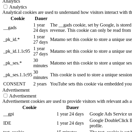
Analytics
Analytics
Analytical cookies are used to understand how visitors interact with th
Cookie
Dauer
1 year
The __gads cookie, set by Google, is stored
__gads
24 days
revenue. This cookie can only be read from t
1 year
_pk_id.*
Matamo set this cookie to store a unique use
27 days
1 year
_pk_id.1.1c95
Matamo set this cookie to store a unique use
27 days
30
_pk_ses.*
Matomo set this cookie to store a unique ses
minutes
30
_pk_ses.1.1c95
This cookie is used to store a unique sessio
minutes
CONSENT
2 years
YouTube sets this cookie via embedded youtu
Advertisement
Advertisement
Advertisement cookies are used to provide visitors with relevant ads 
Cookie
Dauer
__gpi
1 year 24 days
Google Ads Service uses
Google DoubleClick IDE
IDE
1 year 24 days
profile.