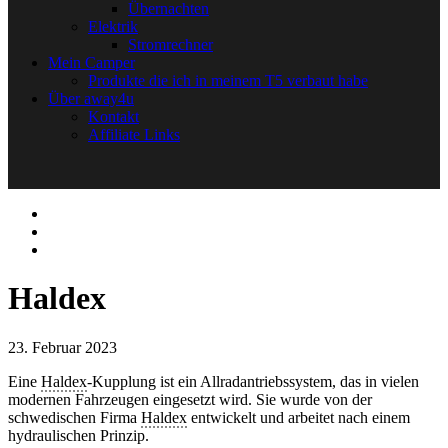
Übernachten
Elektrik
Stromrechner
Mein Camper
Produkte die ich in meinem T5 verbaut habe
Über away4u
Kontakt
Affiliate Links
Haldex
23. Februar 2023
Eine
Haldex
-Kupplung ist ein Allradantriebssystem, das in vielen
modernen Fahrzeugen eingesetzt wird. Sie wurde von der
schwedischen Firma
Haldex
entwickelt und arbeitet nach einem
hydraulischen Prinzip.