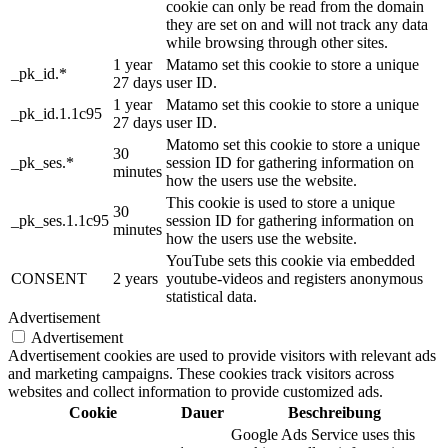
cookie can only be read from the domain
they are set on and will not track any data
while browsing through other sites.
1 year
Matamo set this cookie to store a unique
_pk_id.*
27 days
user ID.
1 year
Matamo set this cookie to store a unique
_pk_id.1.1c95
27 days
user ID.
Matomo set this cookie to store a unique
30
_pk_ses.*
session ID for gathering information on
minutes
how the users use the website.
This cookie is used to store a unique
30
_pk_ses.1.1c95
session ID for gathering information on
minutes
how the users use the website.
YouTube sets this cookie via embedded
CONSENT
2 years
youtube-videos and registers anonymous
statistical data.
Advertisement
Advertisement
Advertisement cookies are used to provide visitors with relevant ads
and marketing campaigns. These cookies track visitors across
websites and collect information to provide customized ads.
Cookie
Dauer
Beschreibung
Google Ads Service uses this