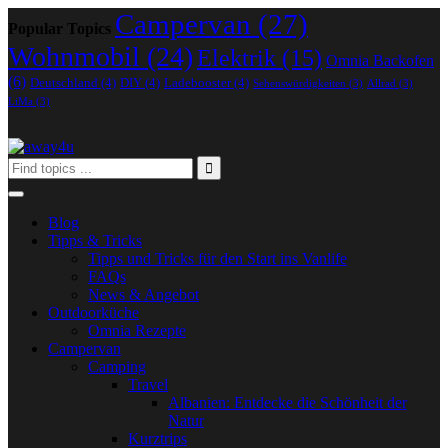
Campervan
(27)
Popular Topics
Wohnmobil
(24)
Elektrik
(15)
Omnia Backofen
(6)
Deutschland
(4)
DIY
(4)
Ladebooster
(4)
Sehenswürdigkeiten
(3)
Allrad
(3)
LiMa
(3)
Blog
Tipps & Tricks
Tipps und Tricks für den Start ins Vanlife
FAQs
News & Angebot
Outdoorküche
Omnia Rezepte
Campervan
Camping
Travel
Albanien: Entdecke die Schönheit der
Natur
Kurztrips